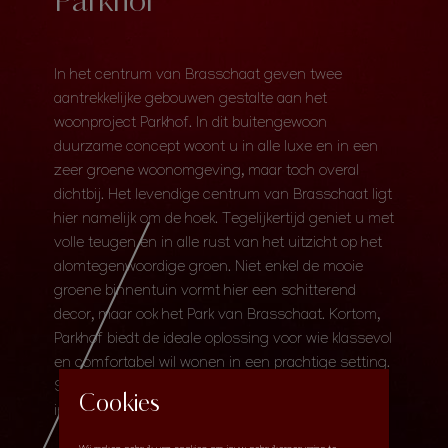
Parkhof
In het centrum van Brasschaat geven twee
aantrekkelijke gebouwen gestalte aan het
woonproject Parkhof. In dit buitengewoon
duurzame concept woont u in alle luxe en in een
zeer groene woonomgeving, maar toch overal
dichtbij. Het levendige centrum van Brasschaat ligt
hier namelijk om de hoek. Tegelijkertijd geniet u met
volle teugen en in alle rust van het uitzicht op het
alomtegenwoordige groen. Niet enkel de mooie
groene binnentuin vormt hier een schitterend
decor, maar ook het Park van Brasschaat. Kortom,
Parkhof biedt de ideale oplossing voor wie klassevol
en comfortabel wil wonen in een prachtige setting.
Surf naar
www.parkhof-brasschaat.be
voor meer
Cookies
informatie.